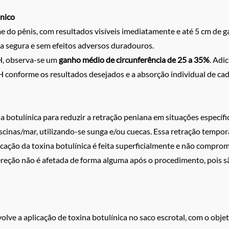
ônico
e do pênis, com resultados visíveis imediatamente e até 5 cm de g
a segura e sem efeitos adversos duradouros.
H, observa-se um
ganho médio de circunferência de 25 a 35%
. Adi
H conforme os resultados desejados e a absorção individual de cad
a botulínica para reduzir a retração peniana em situações específ
piscinas/mar, utilizando-se sunga e/ou cuecas. Essa retração tempo
cação da toxina botulínica é feita superficialmente e não comprom
 ereção não é afetada de forma alguma após o procedimento, poi
ve a aplicação de toxina botulínica no saco escrotal, com o objet