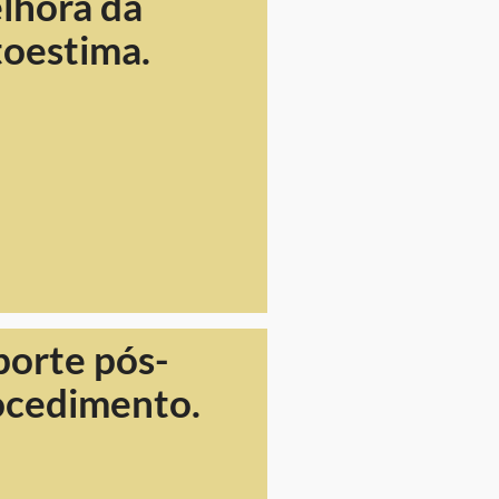
lhora da
toestima.
porte pós-
ocedimento.