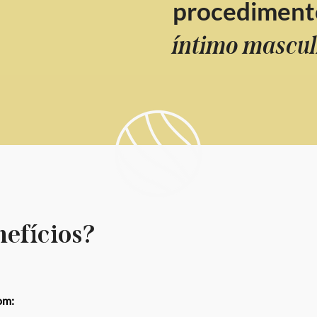
procediment
íntimo mascul
nefícios?
om: