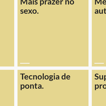
Mais prazer no
Me
sexo.
au
Tecnologia de
Su
ponta.
pr