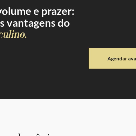
volume e prazer:
as vantagens do
culino.
Agendar ava